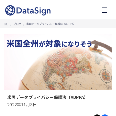
コ
ン
テ
ン
ツ
ブログ
米国データプライバシー保護法（ADPPA）
TOP
へ
ス
キ
ッ
プ
米国データプライバシー保護法（ADPPA）
2022年11月8日