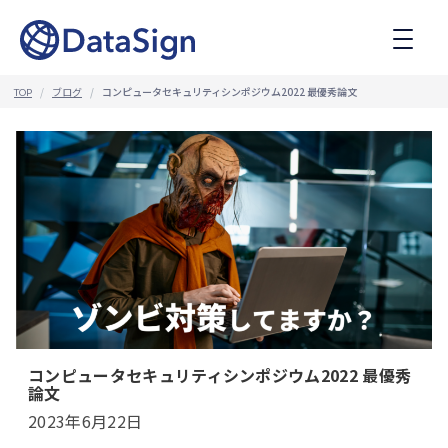
コ
ン
テ
ン
ツ
ブログ
コンピュータセキュリティシンポジウム2022 最優秀論文
TOP
へ
ス
キ
ッ
プ
コンピュータセキュリティシンポジウム2022 最優秀
論文
2023年6月22日