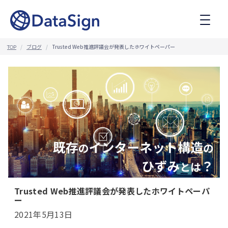
コ
ン
テ
ン
ツ
ブログ
Trusted Web推進評議会が発表したホワイトペーパー
TOP
へ
ス
キ
ッ
プ
Trusted Web推進評議会が発表したホワイトペーパ
ー
2021年5月13日