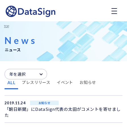
コ
ン
テ
ン
ツ
TOP
へ
ス
News
キ
ッ
ニュース
プ
年を選択
プレスリリース
イベント
お知らせ
ALL
2019.11.24
お知らせ
「朝日新聞」にDataSign代表の太田がコメントを寄せまし
た