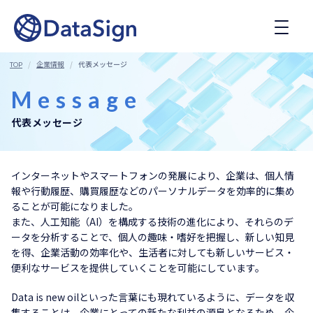
コ
ン
テ
ン
ツ
企業情報
代表メッセージ
TOP
へ
ス
Message
キ
ッ
代表メッセージ
プ
インターネットやスマートフォンの発展により、企業は、個人情
報や行動履歴、購買履歴などのパーソナルデータを効率的に集め
ることが可能になりました。
また、人工知能（AI）を構成する技術の進化により、それらのデ
ータを分析することで、個人の趣味・嗜好を把握し、新しい知見
を得、企業活動の効率化や、生活者に対しても新しいサービス・
便利なサービスを提供していくことを可能にしています。
Data is new oilといった言葉にも現れているように、データを収
集することは、企業にとっての新たな利益の源泉となるため、企