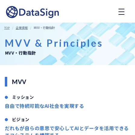
コ
ン
テ
ン
ツ
企業情報
MVV・行動指針
TOP
へ
ス
MVV & Principles
キ
ッ
MVV・行動指針
プ
MVV
ミッション
自由で持続可能なAI社会を実現する
ビジョン
だれもが自らの意思で安心してAIとデータを活用できる