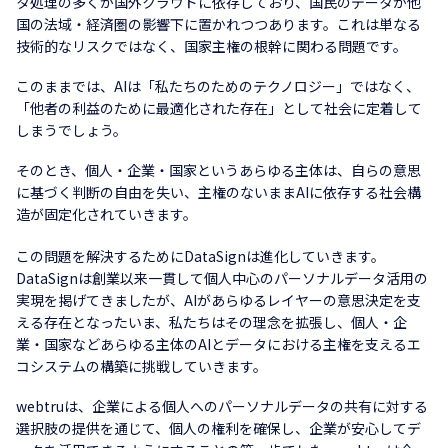
タ処理の多くが国外クラウドに依存しており、国民のデータが他
国の法域・経済圏の影響下に置かれつつあります。これは単なる
技術的なリスクではなく、国家主権の根幹に関わる問題です。
このままでは、AIは「私たちのためのテクノロジー」ではなく、
「他者の利益のために最適化された存在」として社会に定着して
しまうでしょう。
そのとき、個人・企業・国家というあらゆる主体は、自らの意思
に基づく判断の自由を失い、主権のないままAIに依存する社会構
造が固定化されていきます。
この問題を解決するためにDataSignは進化していきます。
DataSignは創業以来一貫して個人中心のパーソナルデータ活用の
実現を掲げてきましたが、AIがあらゆるレイヤーの意思決定を支
える存在となったいま、私たちはその理念を拡張し、個人・企
業・国家などあらゆる主体のAIとデータにおける主権を支えるエ
コシステムの構築に挑戦していきます。
webtruは、企業による個人へのパーソナルデータの共有に対する
選択肢の提供を通じて、個人の権利を確保し、企業が安心してデ