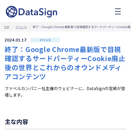
コ
ン
テ
ン
ツ
イベント
終了：Google Chrome最新版で目視確認するサードパーティーCook
TOP
へ
ス
2024.01.17
イベント
キ
終了：Google Chrome最新版で目視
ッ
プ
確認するサードパーティーCookie廃止
後の世界とこれからのオウンドメディ
アコンテンツ
ファベルカンパニー社主催のウェビナーに、DataSignの宮崎が登
壇します。
主な内容