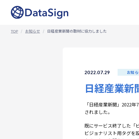
コ
ン
テ
ン
ツ
お知らせ
日経産業新聞の取材に協力しました
TOP
へ
ス
キ
ッ
プ
2022.07.29
お知ら
日経産業新
「日経産業新聞」2022年
されました。
既にサービス終了した「
ビジョナリスト用タグを