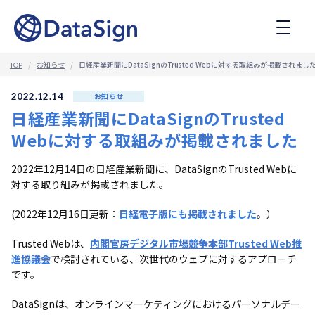
コ
ン
テ
ン
ツ
お知らせ
日経産業新聞にDataSignのTrusted Webに対する取組みが掲載されまし
TOP
へ
ス
2022.12.14
お知らせ
キ
日経産業新聞にDataSignのTrusted
ッ
プ
Webに対する取組みが掲載されました
2022年12月14日の日経産業新聞に、DataSignのTrusted Webに
対する取り組みが掲載されました。
(2022年12月16日更新：
日経電子版にも掲載されました
。）
Trusted Webは、
内閣官房デジタル市場競争本部Trusted Web推
進協議会
で検討されている、次世代のウェブに対するアプローチ
です。
DataSignは、オンラインマーケティングにおけるパーソナルデー