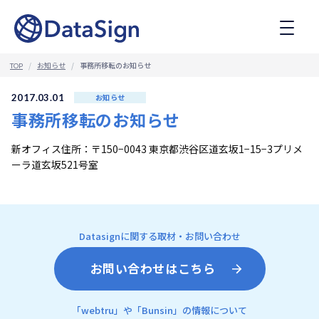
コ
ン
テ
ン
ツ
お知らせ
事務所移転のお知らせ
TOP
へ
ス
2017.03.01
お知らせ
キ
事務所移転のお知らせ
ッ
プ
新オフィス住所：〒150−0043 東京都渋谷区道玄坂1−15−3プリメ
ーラ道玄坂521号室
Datasignに関する取材・お問い合わせ
お問い合わせはこちら
「webtru」や「Bunsin」の情報について