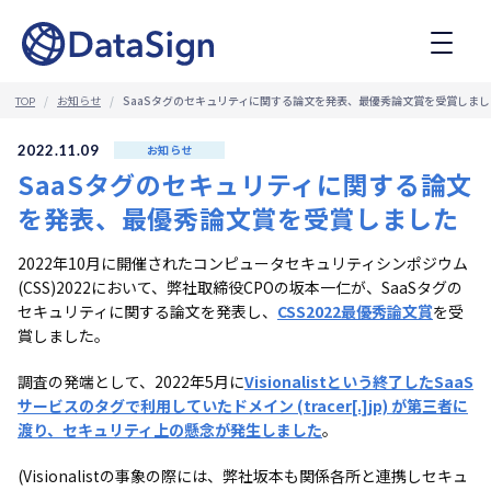
コ
ン
テ
ン
ツ
お知らせ
SaaSタグのセキュリティに関する論文を発表、最優秀論文賞を受賞しまし
TOP
へ
ス
2022.11.09
お知らせ
キ
SaaSタグのセキュリティに関する論文
ッ
プ
を発表、最優秀論文賞を受賞しました
2022年10月に開催されたコンピュータセキュリティシンポジウム
(CSS)2022において、弊社取締役CPOの坂本一仁が、SaaSタグの
セキュリティに関する論文を発表し、
CSS2022最優秀論文賞
を受
賞しました。
調査の発端として、2022年5月に
Visionalistという終了したSaaS
サービスのタグで利用していたドメイン (tracer[.]jp) が第三者に
渡り、セキュリティ上の懸念が発生しました
。
(Visionalistの事象の際には、弊社坂本も関係各所と連携しセキュ