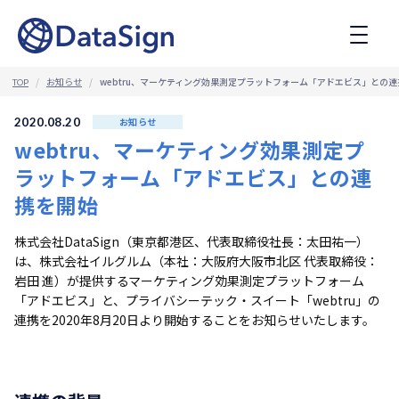
コ
ン
テ
ン
ツ
お知らせ
webtru、マーケティング効果測定プラットフォーム「アドエビス」との
TOP
へ
ス
2020.08.20
お知らせ
キ
webtru、マーケティング効果測定プ
ッ
プ
ラットフォーム「アドエビス」との連
携を開始
株式会社DataSign（東京都港区、代表取締役社長：太田祐一）
は、株式会社イルグルム（本社：大阪府大阪市北区 代表取締役：
岩田 進）が提供するマーケティング効果測定プラットフォーム
「アドエビス」と、プライバシーテック・スイート「webtru」の
連携を2020年8月20日より開始することをお知らせいたします。