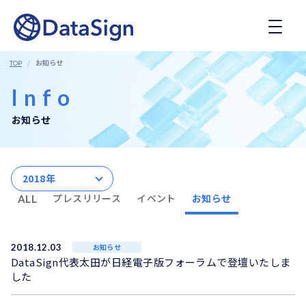
コ
ン
テ
ン
ツ
お知らせ
TOP
へ
ス
Info
キ
ッ
お知らせ
プ
2018年
プレスリリース
イベント
お知らせ
ALL
2018.12.03
お知らせ
DataSign代表太田が日経電子版フォーラムで登壇いたしま
した