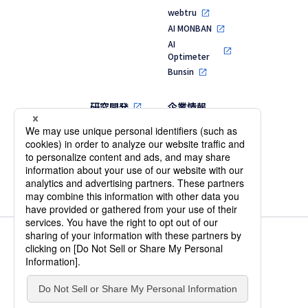
webtru
AI MONBAN
AI
Optimeter
Bunsin
研究開発
企業情報
代表メッセージ
MVV・行動指針
会社概要・役員
一覧
沿革
個人情報保護方針
情報セキュリティ基本方針
IS 701231 / ISO 27001