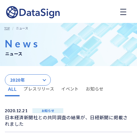
コ
ン
テ
ン
ツ
ニュース
TOP
へ
ス
News
キ
ッ
ニュース
プ
2020年
プレスリリース
イベント
お知らせ
ALL
2020.12.21
お知らせ
日本経済新聞社との共同調査の結果が、日経新聞に掲載さ
れました